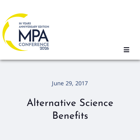
Skip
to
content
Toggl
Navig
Home
June 29, 2017
2026 Sessions
Alternative Science
Benefits
Registration
Agenda