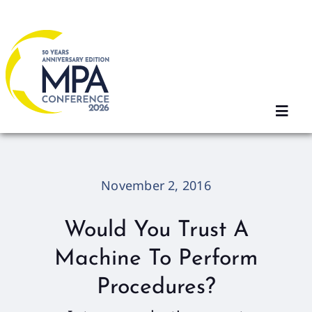
Skip
to
content
Toggl
Navig
Home
November 2, 2016
2026 Sessions
Would You Trust A
Machine To Perform
Registration
Procedures?
Agenda